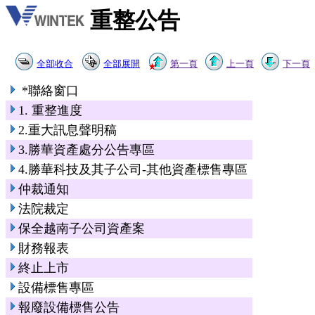
重整公告
全部收合
全部展開
第一頁
上一頁
下一頁
*聯絡窗口
1. 重整進度
2.重大訊息聲明稿
3.勝華資產處分公告專區
4.勝華科技及其子公司-其他資產標售專區
仲裁通知
法院裁定
保全越南子公司資產案
財務報表
終止上市
設備標售專區
報廢設備標售公告