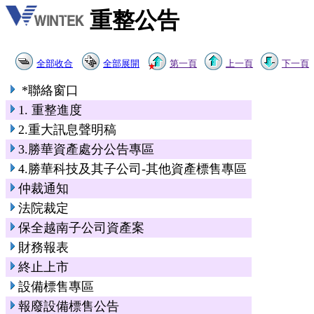
重整公告
全部收合
全部展開
第一頁
上一頁
下一頁
*聯絡窗口
1. 重整進度
2.重大訊息聲明稿
3.勝華資產處分公告專區
4.勝華科技及其子公司-其他資產標售專區
仲裁通知
法院裁定
保全越南子公司資產案
財務報表
終止上市
設備標售專區
報廢設備標售公告