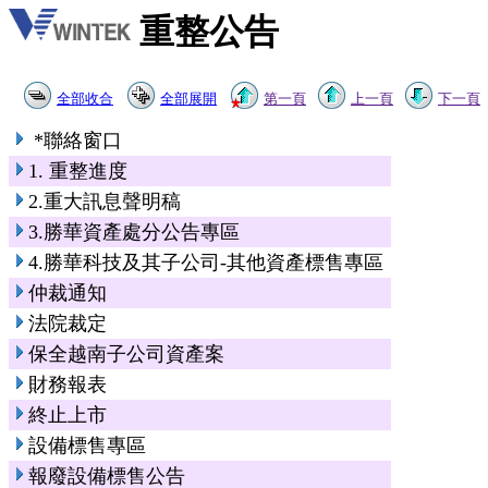
重整公告
全部收合
全部展開
第一頁
上一頁
下一頁
*聯絡窗口
1. 重整進度
2.重大訊息聲明稿
3.勝華資產處分公告專區
4.勝華科技及其子公司-其他資產標售專區
仲裁通知
法院裁定
保全越南子公司資產案
財務報表
終止上市
設備標售專區
報廢設備標售公告