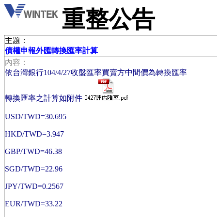
重整公告
主題：
債權申報外匯轉換匯率計算
內容：
依台灣銀行104/4/27收盤匯率買賣方中間價為轉換匯率
轉換匯率之計算如附件
USD/TWD=30.695
HKD/TWD=3.947
GBP/TWD=46.38
SGD/TWD=22.96
JPY/TWD=0.2567
EUR/TWD=33.22